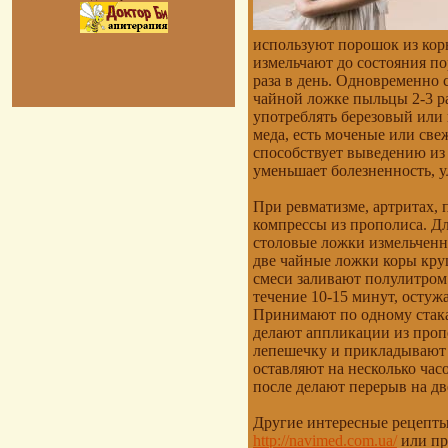
используют порошок из кор
измельчают до состояния по
раза в день. Одновременно
чайной ложке пыльцы 2-3 ра
употреблять березовый или
меда, есть моченые или све
способствует выведению из
уменьшает болезненность, у
При ревматизме, артритах, 
компрессы из прополиса. Дл
столовые ложки измельченны
две чайные ложки коры кр
смеси заливают полулитром к
течение 10-15 минут, остуж
Принимают по одному стака
делают аппликации из проп
лепешечку и прикладывают 
оставляют на несколько час
после делают перерыв на дв
Другие интересные рецепты
http://navimed.com.ua/
или пр