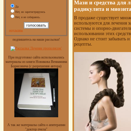
Мази и средства для 
Да
радикулита и миозит
Нет, но зарегистрируюсь
В продаже существует множ
Нет, и не собираюсь.
используются для лечения 
системы и опорно-двигател
результаты
использовании этих средств
Однако не стоит забывать и
подпишитесь на наши рассылки!
рецепты.
При подготовке сайта использовались
материалы из книги Новикова Вениамина
Борисовича (с разрешения автора)
А так же материалы сайта о апитерапии
"доктор пчела"