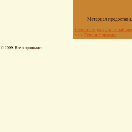
Материал предостави
Лечение простудных заболе
<<< Лечение экземы
©
2009
. Все о прополисе.