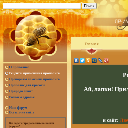
Главная
О прополисе
Рецепты применения прополиса
Р
Препараты на основе прополиса
Прополис для красоты
Ай, лапки! При
Природа лечит
Разное о здровье
Наш форум
Все кто на сайте
и сайт:
Люб
Вы зарегистрировались на нашем
форуме?