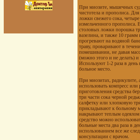
При миозите, мышечных суд
чистотела и прополиса. Для
ложки свежего сока, четыре
измельченного прополиса. Е
столовых ложки порошка тр
вазелина, и также 10 грамм
прогревают на водяной бане
траву, проваривают в течен
помешивании, не давая масс
(можно этого и не делать) 
Используют 1-2 раза в день 
больное место.
При миозитах, радикулите,
использовать компресс или 
приготовления средства беру
три части сока черной редь
салфетку или хлопковую тря
прикладывают к больному м
накрывают теплым одеялом и
средство можно использоват
больные места два раза в де
использованием все же след
консультации с врачом.