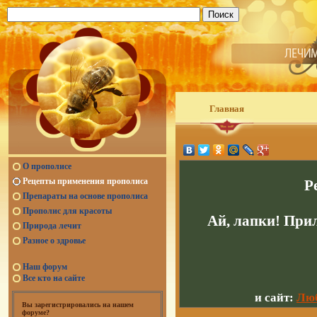
Главная
О прополисе
Рецепты применения прополиса
Р
Препараты на основе прополиса
Прополис для красоты
Ай, лапки! При
Природа лечит
Разное о здровье
Наш форум
Все кто на сайте
и сайт:
Люб
Вы зарегистрировались на нашем
форуме?