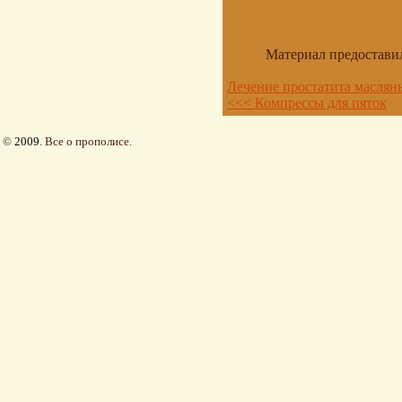
Материал предостави
Лечение простатита масля
<<< Компрессы для пяток
©
2009
. Все о прополисе.