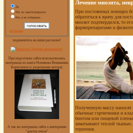
Лечение миозита, нев
Да
При постоянных ноющих бол
Нет, но зарегистрируюсь
обратиться к врачу для пос
Нет, и не собираюсь.
миозит подтвердился, то ег
фармпрепаратами и физиоте
результаты
подпишитесь на наши рассылки!
При подготовке сайта использовались
материалы из книги Новикова Вениамина
Борисовича (с разрешения автора)
Полученную массу наносят 
обычные горчичники и клад
бинтом или пищевой пленк
заматывают теплой тканью. 
А так же материалы сайта о апитерапии
терпения.
"доктор пчела"