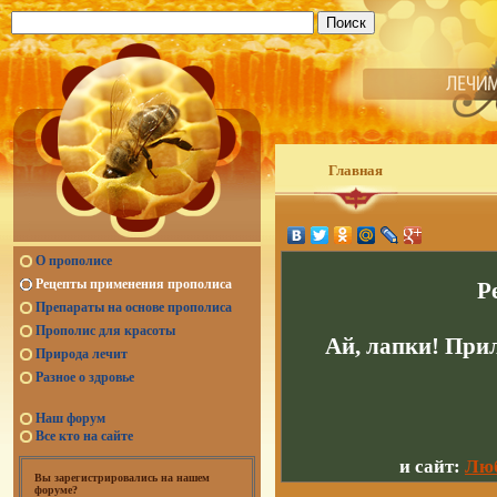
Главная
О прополисе
Рецепты применения прополиса
Р
Препараты на основе прополиса
Прополис для красоты
Ай, лапки! При
Природа лечит
Разное о здровье
Наш форум
Все кто на сайте
и сайт:
Люб
Вы зарегистрировались на нашем
форуме?