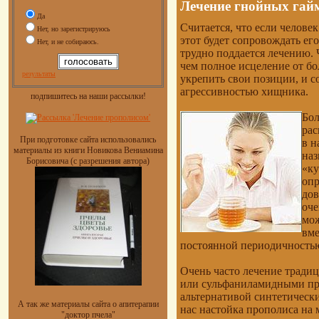
Лечение гнойных гай
Да
Считается, что если челове
Нет, но зарегистрируюсь
этот будет сопровождать ег
Нет, и не собираюсь.
трудно поддается лечению.
чем полное исцеление от бол
результаты
укрепить свои позиции, и с
агрессивностью хищника.
подпишитесь на наши рассылки!
Бол
рас
При подготовке сайта использовались
в н
материалы из книги Новикова Вениамина
наз
Борисовича (с разрешения автора)
«ку
опр
дов
оче
мож
вме
постоянной периодичность
Очень часто лечение тради
или сульфаниламидными пре
альтернативой синтетически
А так же материалы сайта о апитерапии
нас настойка прополиса на
"доктор пчела"