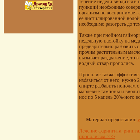
течение недели вводится в 
пункций необходимо соверши
организм не воспринимает с
ее дистиллированной водой
необходимо разогреть до те
Также при гнойном гаймори
недельную настойку на мед
предварительно разбавить 
прочим растительным масло
вызывает раздражение, то 
водный отвар прополиса.
Прополис также эффективе
избавиться от него, нужно 
спирте разбавить пополам с
марлевые тампоны и вводит
нос по 5 капель 20%-ного в
Материал предоставил:
v
Лечение фарингита, ринита,
прополисом >>>