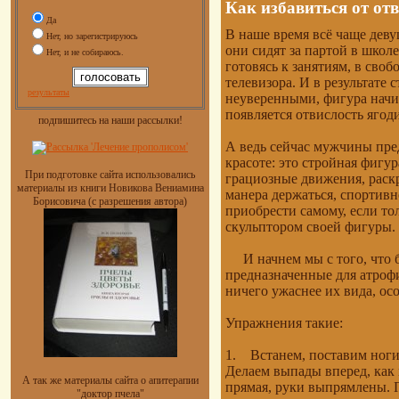
Как избавиться от от
Да
В наше время всё чаще дев
Нет, но зарегистрируюсь
они сидят за партой в школе
Нет, и не собираюсь.
готовясь к занятиям, в сво
телевизора. И в результате 
результаты
неуверенными, фигура начин
появляется отвислость ягод
подпишитесь на наши рассылки!
А ведь сейчас мужчины пре
красоте: это стройная фигур
При подготовке сайта использовались
грациозные движения, раскр
материалы из книги Новикова Вениамина
манера держаться, спортивн
Борисовича (с разрешения автора)
приобрести самому, если то
скульптором своей фигуры.
И начнем мы с того, что б
предназначенные для атроф
ничего ужаснее их вида, ос
Упражнения такие:
1. Встанем, поставим ноги
Делаем выпады вперед, как 
А так же материалы сайта о апитерапии
прямая, руки выпрямлены. П
"доктор пчела"