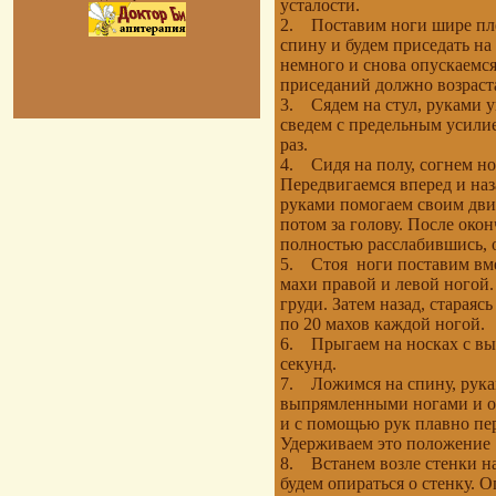
усталости.
2. Поставим ноги шире пле
спину и будем приседать на
немного и снова опускаемся
приседаний должно возраст
3. Сядем на стул, руками 
сведем с предельным усил
раз.
4. Сидя на полу, согнем но
Передвигаемся вперед и наз
руками помогаем своим движ
потом за голову. После око
полностью расслабившись, 
5. Стоя ноги поставим вмес
махи правой и левой ногой. 
груди. Затем назад, старая
по 20 махов каждой ногой.
6. Прыгаем на носках с вы
секунд.
7. Ложимся на спину, рукам
выпрямленными ногами и от
и с помощью рук плавно пе
Удерживаем это положение 1
8. Встанем возле стенки н
будем опираться о стенку. 