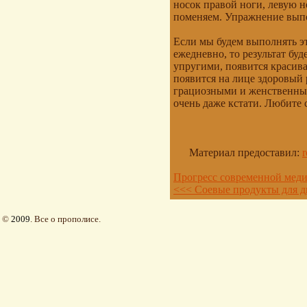
носок правой ноги, левую н
поменяем. Упражнение выпо
Если мы будем выполнять эт
ежедневно, то результат бу
упругими, появится красива
появится на лице здоровый
грациозными и женственн
очень даже кстати. Любите 
Материал предоставил:
Прогресс современной мед
<<< Соевые продукты для д
©
2009
. Все о прополисе.